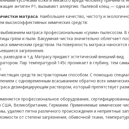
нными кусочками кожи и никакого вреда человеку причинить не
жащие антиген Р1, вызывают аллергию. Пылевой клещ — одна и
мчистки матраса
. Наибольшее качество, чистоту и экологич
ем высокоэффективных химических средств:
м выбиванием матраса профессиональным «сухим» пылесосом. В п
тицы грязи и пыли. Вакуумная чистка значительно облегчает п
аса химическим средством. На поверхность матраса наносится 
ъевшиеся загрязнения.
, разводов и т.д. Матрасу придают эстетический внешний вид.
ратором. Пар температурой 145с проникает в глубину, тем сам
.
х чистящих средств экстракторным способом. С помощью специа
лением с одновременным всасыванием обратно всех химических 
раса дезинфицирующим раствором, который препятствует разм
рименяется профессиональное оборудование, сертифицированны
в США, Великобритании, Германии. Применяемые химические чи
мы, удаляют пятна различного происхождения и неприятные зап
висимости от степени загрязнения, обивочной ткани, температур