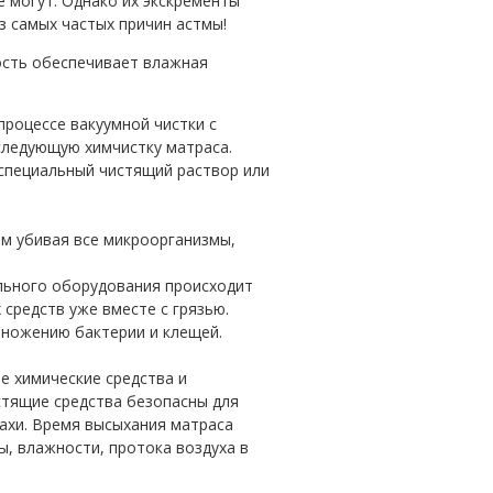
 могут. Однако их экскременты
з самых частых причин астмы!
ность обеспечивает влажная
роцессе вакуумной чистки с
оследующую химчистку матраса.
специальный чистящий раствор или
ым убивая все микроорганизмы,
льного оборудования происходит
средств уже вместе с грязью.
ножению бактерии и клещей.
е химические средства и
стящие средства безопасны для
ахи. Время высыхания матраса
ы, влажности, протока воздуха в