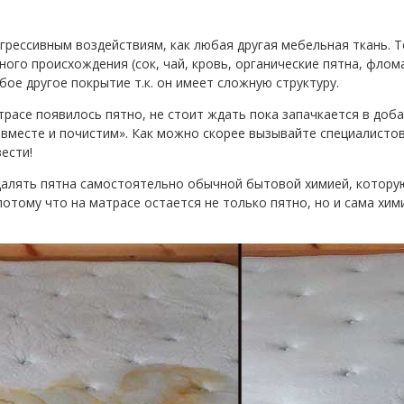
агрессивным воздействиям, как любая другая мебельная ткань. 
ого происхождения (сок, чай, кровь, органические пятна, флома
ое другое покрытие т.к. он имеет сложную структуру.
трасе появилось пятно, не стоит ждать пока запачкается в доб
е вместе и почистим». Как можно скорее вызывайте специалист
вести!
удалять пятна самостоятельно обычной бытовой химией, котору
отому что на матрасе остается не только пятно, но и сама хими