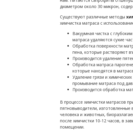
нам. Питаются сапрофиты отшелуше
диаметром около 30 микрон, содер
Существуют различные методы
хи
химчистка матраса с использовани
Вакуумная чистка с глубоки
матраса удаляются сухие час
Обработка поверхности матр
пена, которые растворяют в
Производится удаление пятен
Обработка матраса парогене
которые находятся в матрасе
Удаление грязи и химически
промывание матраса под дав
Производится обработка мат
В процессе химчистки матрасов п
пятновыводители, изготовленные 
человека и животных, биоразлагае
после химчистки 10-12 часов, в за
помещении.