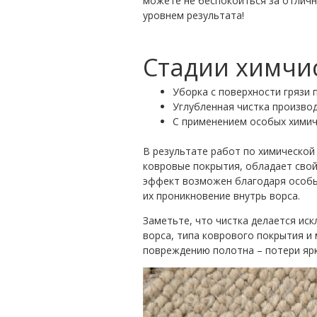
можете не беспокоиться за отличн
уровнем результата!
Стадии химчис
Уборка с поверхности грязи 
Углубленная чистка производ
С применением особых химич
В результате работ по химической
ковровые покрытия, обладает свой
эффект возможен благодаря особым
их проникновение внутрь ворса.
Заметьте, что чистка делается ис
ворса, типа коврового покрытия и
повреждению полотна – потери ярк