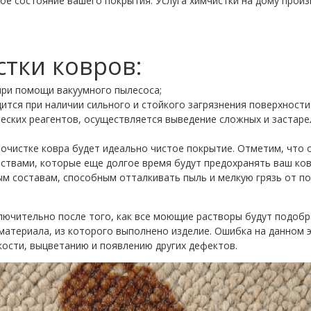
ое состояние вашего покрытия. Услуга химчистки на дому произ
тки ковров:
при помощи вакуумного пылесоса;
ится при наличии сильного и стойкого загрязнения поверхности
еских реагентов, осуществляется выведение сложных и застаре
 очистке ковра будет идеально чистое покрытие. Отметим, что
ствами, которые еще долгое время будут предохранять ваш ков
 составам, способным отталкивать пыль и мелкую грязь от по
ключительно после того, как все моющие растворы будут подоб
 материала, из которого выполнено изделие. Ошибка на данном 
ости, выцветанию и появлению других дефектов.